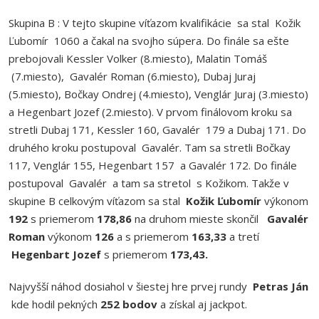
Skupina B : V tejto skupine víťazom kvalifikácie sa stal Kožik
Ľubomír 1060 a čakal na svojho súpera. Do finále sa ešte
prebojovali Kessler Volker (8.miesto), Malatin Tomáš
(7.miesto), Gavalér Roman (6.miesto), Dubaj Juraj
(5.miesto), Bočkay Ondrej (4.miesto), Venglár Juraj (3.miesto)
a Hegenbart Jozef (2.miesto). V prvom finálovom kroku sa
stretli Dubaj 171, Kessler 160, Gavalér 179 a Dubaj 171. Do
druhého kroku postupoval Gavalér. Tam sa stretli Bočkay
117, Venglár 155, Hegenbart 157 a Gavalér 172. Do finále
postupoval Gavalér a tam sa stretol s Kožikom. Takže v
skupine B celkovým víťazom sa stal
Kožik Ľubomír
výkonom
192
s priemerom
178,86
na druhom mieste skončil
Gavalér
Roman
výkonom
126
a s priemerom
163,33
a tretí
Hegenbart Jozef
s priemerom
173,43.
Najvyšší náhod dosiahol v šiestej hre prvej rundy
Petras Ján
kde hodil pekných
25
2 bodov
a získal aj jackpot.