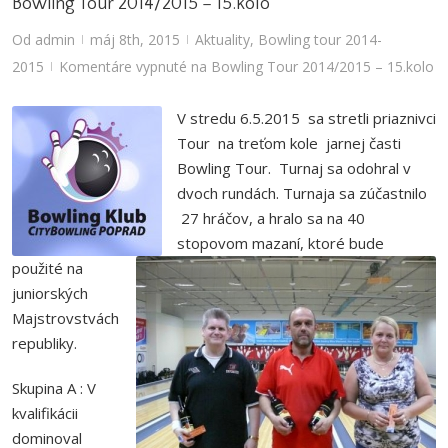
Bowling Tour 2014/2015 – 15.kolo
Od
admin
máj 8th, 2015
Aktuality
,
Bowling tour 2014-
|
|
2015
Komentáre vypnuté
na Bowling Tour 2014/2015 – 15.kolo
|
V stredu 6.5.2015 sa stretli priaznivci
Tour na treťom kole jarnej časti
Bowling Tour. Turnaj sa odohral v
dvoch rundách. Turnaja sa zúčastnilo
27 hráčov, a hralo sa na 40
stopovom mazaní, ktoré bude
použité na
juniorských
Majstrovstvách
republiky.
Skupina A : V
kvalifikácii
dominoval