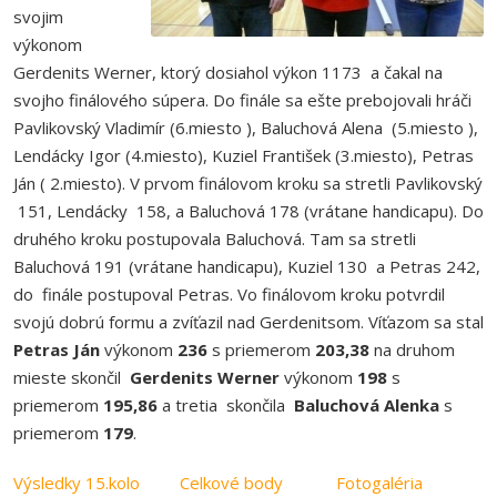
svojim
výkonom
Gerdenits Werner, ktorý dosiahol výkon 1173 a čakal na
svojho finálového súpera. Do finále sa ešte prebojovali hráči
Pavlikovský Vladimír (6.miesto ), Baluchová Alena (5.miesto ),
Lendácky Igor (4.miesto), Kuziel František (3.miesto), Petras
Ján ( 2.miesto). V prvom finálovom kroku sa stretli Pavlikovský
151, Lendácky 158, a Baluchová 178 (vrátane handicapu). Do
druhého kroku postupovala Baluchová. Tam sa stretli
Baluchová 191 (vrátane handicapu), Kuziel 130 a Petras 242,
do finále postupoval Petras. Vo finálovom kroku potvrdil
svojú dobrú formu a zvíťazil nad Gerdenitsom. Víťazom sa stal
Petras Ján
výkonom
236
s priemerom
203,38
na druhom
mieste skončil
Gerdenits Werner
výkonom
198
s
priemerom
195,86
a tretia skončila
Baluchová Alenka
s
priemerom
179
.
Výsledky 15.kolo
Celkové body
Fotogaléria