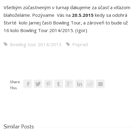
Všetkým zúčastneným v turnaji ďakujeme za účasť a víťazom
blahoželáme. Pozývame Vás na
20.5.2015
kedy sa odohrá
štvrté kolo Jarnej časti Bowling Tour, a zároveň to bude už
16 kolo Bowling Tour 2014/2015. (Igor)
Bowling tour 2014/2015
Poprad
Share
This
Similar Posts