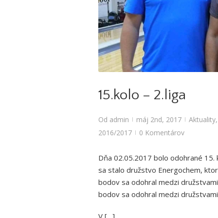
Aktuality
,
Bowlingové l
15.kolo – 2.liga
Od
admin
máj 2nd, 2017
Aktuality
|
|
2016/2017
0 Komentárov
|
Dňa 02.05.2017 bolo odohrané 15. k
sa stalo družstvo Energochem, ktor
bodov sa odohral medzi družstvami
bodov sa odohral medzi družstvami
V […]