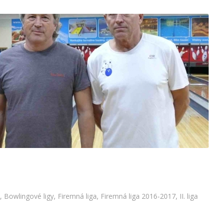
16.kolo – 2.liga
igy
,
Firemná liga
,
Firemná liga 2016-2017
,
II. liga 2016/2017
,
Bowlingové ligy
,
Firemná liga
,
Firemná liga 2016-2017
,
II. liga