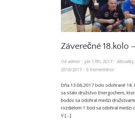
Aktuality
,
Bowlingové l
Záverečné 18.kolo –
Od
admin
jún 17th, 2017
Aktuality
|
|
2016/2017
0 Komentárov
|
Dňa 13.06.2017 bolo odohrané 18. k
sa stalo družstvo Energochem, ktor
bodov sa odohral medzi družstvami 
rozdielom 1 bod sa odohral medzi d
V […]