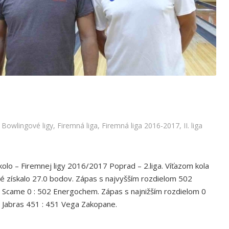
15.kolo – 2.liga
igy
,
Firemná liga
,
Firemná liga 2016-2017
,
II. liga 2016/2017
,
Bowlingové ligy
,
Firemná liga
,
Firemná liga 2016-2017
,
II. liga
olo – Firemnej ligy 2016/2017 Poprad – 2.liga. Víťazom kola
é získalo 27.0 bodov. Zápas s najvyšším rozdielom 502
 Scame 0 : 502 Energochem. Zápas s najnižším rozdielom 0
 Jabras 451 : 451 Vega Zakopane.