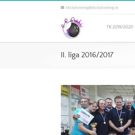
bkcitybowling@bkcitybowling.sk
TK 2019/2020
II. liga 2016/2017