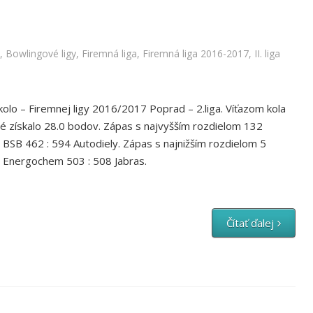
,
Bowlingové ligy
,
Firemná liga
,
Firemná liga 2016-2017
,
II. liga
olo – Firemnej ligy 2016/2017 Poprad – 2.liga. Víťazom kola
é získalo 28.0 bodov. Zápas s najvyšším rozdielom 132
BSB 462 : 594 Autodiely. Zápas s najnižším rozdielom 5
 Energochem 503 : 508 Jabras.
Čítať ďalej