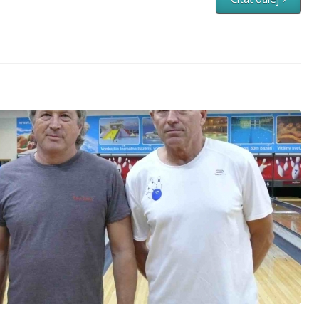
17.kolo – 2.liga
igy
,
Firemná liga
,
Firemná liga 2016-2017
,
II. liga 2016/2017