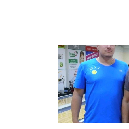
Aktuality
,
Bowlingové l