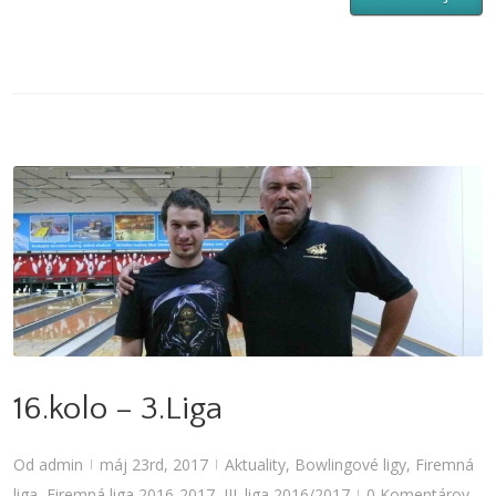
16.kolo – 3.Liga
Aktuality
,
Bowlingové ligy
,
Firemná liga
,
Firemná liga 2016-2017
,
III. liga
2016/2017
16.kolo – 3.Liga
Od
admin
máj 23rd, 2017
Aktuality
,
Bowlingové ligy
,
Firemná
|
|
liga
,
Firemná liga 2016-2017
,
III. liga 2016/2017
0 Komentárov
|