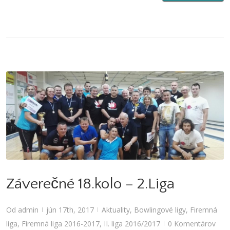
Záverečné 18.kolo – 2.Liga
Aktuality
,
Bowlingové ligy
,
Firemná liga
,
Firemná liga 2016-2017
,
II. liga
2016/2017
Záverečné 18.kolo – 2.Liga
Od
admin
jún 17th, 2017
Aktuality
,
Bowlingové ligy
,
Firemná
|
|
liga
,
Firemná liga 2016-2017
,
II. liga 2016/2017
0 Komentárov
|