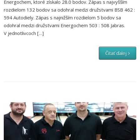
Energochem, ktoré získalo 28.0 bodov. Zápas s najvyšším
rozdielom 132 bodov sa odohral medzi družstvami BSB 462 :
594 Autodiely. Zápas s najnižším rozdielom 5 bodov sa
odohral medzi družstvami Energochem 503 : 508 Jabras.
V jednotlivcoch […]
Čítať ďalej
17.kolo – 1.liga