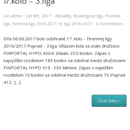
17.kolo – 3.liga
Od
admin
jún 8th, 2017
Aktuality
,
Bowlingové ligy
,
Firemná
|
|
liga
,
Firemná liga 2016-2017
,
III. liga 2016/2017
0 Komentárov
|
Dňa 06.06.2017 bolo odohrané 17. kolo – Firemnej ligy
2016/2017 Poprad – 3.liga. Víťazom kola sa stalo družstvo
FINPORTAL HYPO, ktoré získalo 25.0 bodov. Zápas s
najvyšším rozdielom 189 bodov sa odohral medzi družstvami
FINPORTAL HYPO 519 : 330 Mimoni. Zápas s najnižším
rozdielom 10 bodov sa odohral medzi družstvami TV Poprad
412 : […]
Čítať ďalej