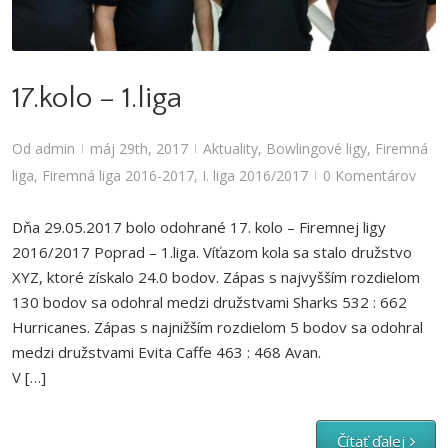
Aktuality
,
Bowlingové ligy
,
Firemná liga
,
Firemná liga 2016-2017
,
I. liga
2016/2017
17.kolo – 1.liga
Od
admin
máj 29th, 2017
Aktuality
,
Bowlingové ligy
,
Firemná
|
|
liga
,
Firemná liga 2016-2017
,
I. liga 2016/2017
0 Komentárov
|
Dňa 29.05.2017 bolo odohrané 17. kolo – Firemnej ligy
2016/2017 Poprad – 1.liga. Víťazom kola sa stalo družstvo
XYZ, ktoré získalo 24.0 bodov. Zápas s najvyšším rozdielom
130 bodov sa odohral medzi družstvami Sharks 532 : 662
Hurricanes. Zápas s najnižším rozdielom 5 bodov sa odohral
medzi družstvami Evita Caffe 463 : 468 Avan.
V […]
Čítať ďalej