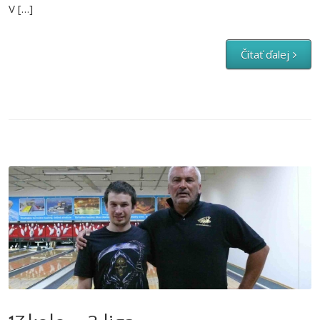
V […]
Čítať ďalej
17.kolo – 3.liga
Aktuality
,
Bowlingové ligy
,
Firemná liga
,
Firemná liga 2016-2017
,
III. liga
2016/2017