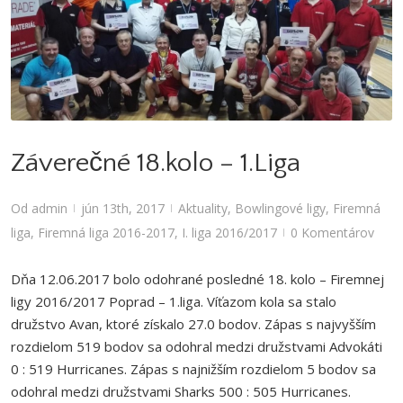
Záverečné 18.kolo – 1.Liga
Aktuality
,
Bowlingové ligy
,
Firemná liga
,
Firemná liga 2016-2017
,
I. liga
2016/2017
Záverečné 18.kolo – 1.Liga
Od
admin
jún 13th, 2017
Aktuality
,
Bowlingové ligy
,
Firemná
|
|
liga
,
Firemná liga 2016-2017
,
I. liga 2016/2017
0 Komentárov
|
Dňa 12.06.2017 bolo odohrané posledné 18. kolo – Firemnej
ligy 2016/2017 Poprad – 1.liga. Víťazom kola sa stalo
družstvo Avan, ktoré získalo 27.0 bodov. Zápas s najvyšším
rozdielom 519 bodov sa odohral medzi družstvami Advokáti
0 : 519 Hurricanes. Zápas s najnižším rozdielom 5 bodov sa
odohral medzi družstvami Sharks 500 : 505 Hurricanes.