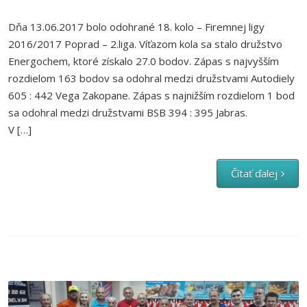
Dňa 13.06.2017 bolo odohrané 18. kolo – Firemnej ligy
2016/2017 Poprad – 2.liga. Víťazom kola sa stalo družstvo
Energochem, ktoré získalo 27.0 bodov. Zápas s najvyšším
rozdielom 163 bodov sa odohral medzi družstvami Autodiely
605 : 442 Vega Zakopane. Zápas s najnižším rozdielom 1 bod
sa odohral medzi družstvami BSB 394 : 395 Jabras.
V […]
Čítať ďalej