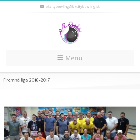
bkcitybowling@bkcitybowling.sk
Menu
Firemná liga 2016-2017
Záverečné 18.kolo – 3.Liga