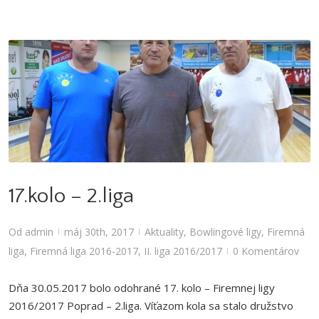
17.kolo – 2.liga
Aktuality
,
Bowlingové ligy
,
Firemná liga
,
Firemná liga 2016-2017
,
II. liga
2016/2017
17.kolo – 2.liga
Od
admin
máj 30th, 2017
Aktuality
,
Bowlingové ligy
,
Firemná
|
|
liga
,
Firemná liga 2016-2017
,
II. liga 2016/2017
0 Komentárov
|
Dňa 30.05.2017 bolo odohrané 17. kolo – Firemnej ligy
2016/2017 Poprad – 2.liga. Víťazom kola sa stalo družstvo