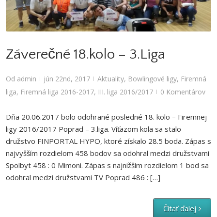
Aktuality
,
Bowlingové ligy
,
Firemná liga
,
Firemná liga 2016-2017
,
III. liga
2016/2017
Záverečné 18.kolo – 3.Liga
Od
admin
jún 22nd, 2017
Aktuality
,
Bowlingové ligy
,
Firemná
|
|
liga
,
Firemná liga 2016-2017
,
III. liga 2016/2017
0 Komentárov
|
Dňa 20.06.2017 bolo odohrané posledné 18. kolo – Firemnej
ligy 2016/2017 Poprad – 3.liga. Víťazom kola sa stalo
družstvo FINPORTAL HYPO, ktoré získalo 28.5 boda. Zápas s
najvyšším rozdielom 458 bodov sa odohral medzi družstvami
Spolbyt 458 : 0 Mimoni. Zápas s najnižším rozdielom 1 bod sa
odohral medzi družstvami TV Poprad 486 : […]
Čítať ďalej