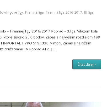
Bowlingové ligy
,
Firemná liga
,
Firemná liga 2016-2017
,
III. liga
olo – Firemnej ligy 2016/2017 Poprad – 3.liga. Víťazom kola
 ktoré získalo 25.0 bodov. Zápas s najvyšším rozdielom 189
i FINPORTAL HYPO 519 : 330 Mimoni. Zápas s najnižším
zi družstvami TV Poprad 412 : […]
Čítať ďalej