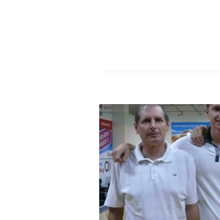
Aktuality
,
Bowlingové l