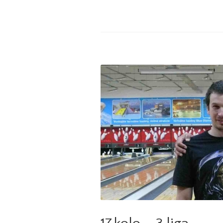
Aktuality
,
Bowlingové l