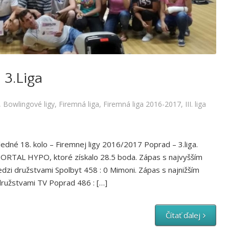
igy
,
Firemná liga
,
Firemná liga 2016-2017
,
III. liga 2016/2017
 3.Liga
,
Bowlingové ligy
,
Firemná liga
,
Firemná liga 2016-2017
,
III. liga
dné 18. kolo – Firemnej ligy 2016/2017 Poprad – 3.liga.
PORTAL HYPO, ktoré získalo 28.5 boda. Zápas s najvyšším
zi družstvami Spolbyt 458 : 0 Mimoni. Zápas s najnižším
družstvami TV Poprad 486 : […]
Čítať ďalej