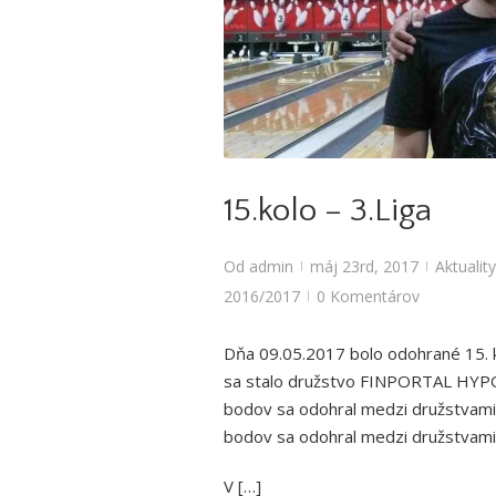
Aktuality
,
Bowlingové l
15.kolo – 3.Liga
Od
admin
máj 23rd, 2017
Aktuality
|
|
2016/2017
0 Komentárov
|
Dňa 09.05.2017 bolo odohrané 15. k
sa stalo družstvo FINPORTAL HYPO,
bodov sa odohral medzi družstvami 
bodov sa odohral medzi družstvami 
V […]