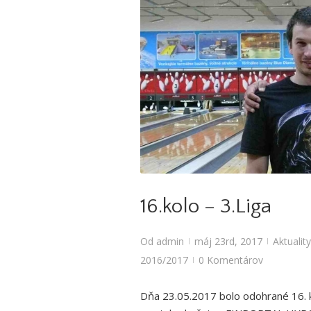
Aktuality
,
Bowlingové l
16.kolo – 3.Liga
Od
admin
máj 23rd, 2017
Aktuality
|
|
2016/2017
0 Komentárov
|
Dňa 23.05.2017 bolo odohrané 16. k