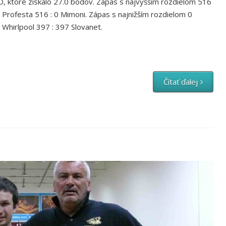
 ktoré získalo 27.0 bodov. Zápas s najvyšším rozdielom 516
Profesta 516 : 0 Mimoni. Zápas s najnižším rozdielom 0
Whirlpool 397 : 397 Slovanet.
Čítať ďalej