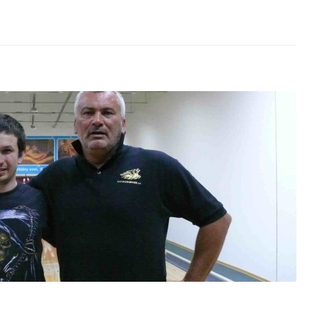
17.kolo – 3.liga
igy
,
Firemná liga
,
Firemná liga 2016-2017
,
III. liga 2016/2017