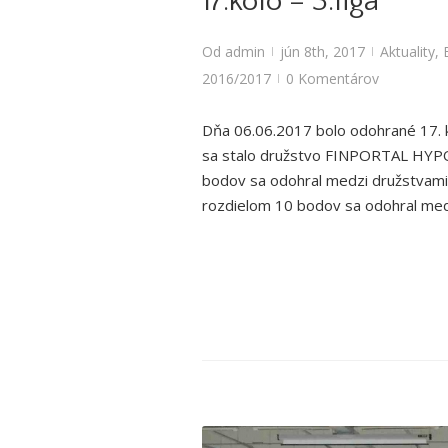
17.kolo – 3.liga
Od
admin
jún 8th, 2017
Aktuality
,
|
|
2016/2017
0 Komentárov
|
Dňa 06.06.2017 bolo odohrané 17. k
sa stalo družstvo FINPORTAL HYPO,
bodov sa odohral medzi družstvam
rozdielom 10 bodov sa odohral med