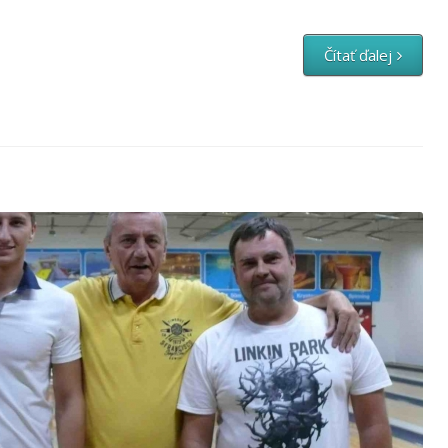
Čítať ďalej
14.kolo – 3.Liga
igy
,
Firemná liga
,
Firemná liga 2016-2017
,
III. liga 2016/2017