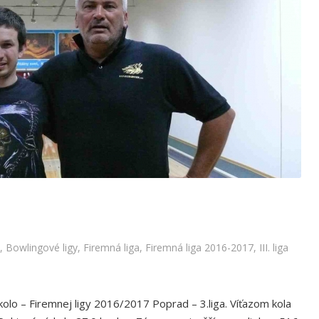
16.kolo – 3.Liga
igy
,
Firemná liga
,
Firemná liga 2016-2017
,
III. liga 2016/2017
,
Bowlingové ligy
,
Firemná liga
,
Firemná liga 2016-2017
,
III. liga
olo – Firemnej ligy 2016/2017 Poprad – 3.liga. Víťazom kola