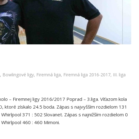
15.kolo – 3.Liga
igy
,
Firemná liga
,
Firemná liga 2016-2017
,
III. liga 2016/2017
,
Bowlingové ligy
,
Firemná liga
,
Firemná liga 2016-2017
,
III. liga
olo – Firemnej ligy 2016/2017 Poprad – 3.liga. Víťazom kola
 ktoré získalo 24.5 boda. Zápas s najvyšším rozdielom 131
Whirlpool 371 : 502 Slovanet. Zápas s najnižším rozdielom 0
Whirlpool 460 : 460 Mimoni.