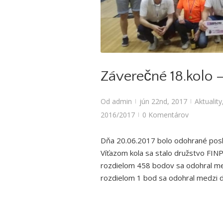
Aktuality
,
Bowlingové l
Záverečné 18.kolo –
Od
admin
jún 22nd, 2017
Aktuality
|
|
2016/2017
0 Komentárov
|
Dňa 20.06.2017 bolo odohrané posle
Víťazom kola sa stalo družstvo FIN
rozdielom 458 bodov sa odohral med
rozdielom 1 bod sa odohral medzi 