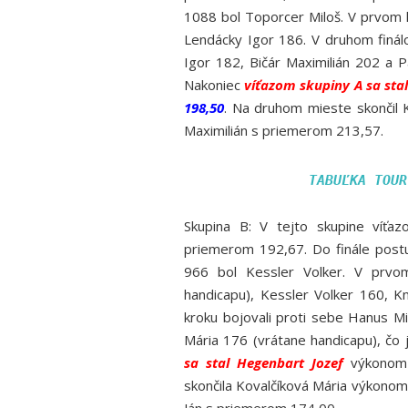
1088 bol Toporcer Miloš. V prvom k
Lendácky Igor 186. V druhom finál
Igor 182, Bičár Maximilián 202 a P
Nakoniec
víťazom skupiny A sa sta
198,50
. Na druhom mieste skončil 
Maximilián s priemerom 213,57.
TABUĽKA TOUR
Skupina B: V tejto skupine víťa
priemerom 192,67. Do finále pos
966 bol Kessler Volker. V prvom
handicapu), Kessler Volker 160, K
kroku bojovali proti sebe Hanus M
Mária 176 (vrátane handicapu), čo 
sa stal Hegenbart Jozef
výkono
skončila Kovalčíková Mária výkonom