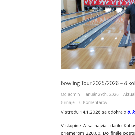
Bowling Tour 2025/2026 – 8.kol
Od
admin
január 29th, 2026
Aktual
|
|
turnaje
0 Komentárov
|
V stredu 14.1.2026 sa odohralo
8
. 
V skupine A sa najviac darilo Kub
priemerom 220,00. Do finále pos