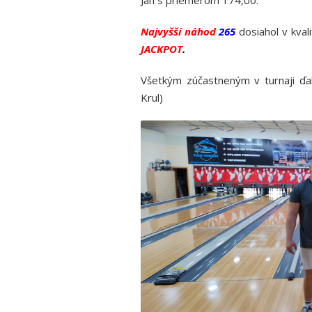
Ján s priemerom 174,00.
Najvyšší náhod
265
dosiahol v kvali
JACKPOT
.
Všetkým zúčastneným v turnaji ď
Krul)