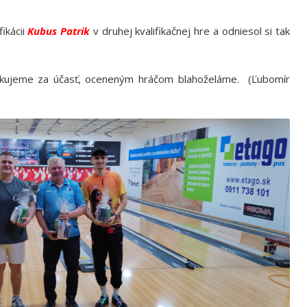
fikácii
Kubus Patrik
v druhej kvalifikačnej hre a odniesol si tak
akujeme za účasť, oceneným hráčom blahoželáme. (Ľubomír