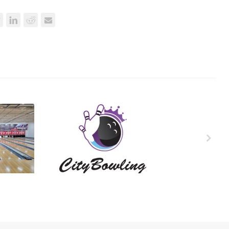
liga
8.kolo – 3.liga
26
2025/2026