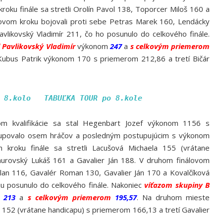
roku finále sa stretli Orolín Pavol 138, Toporcer Miloš 160 a
ovom kroku bojovali proti sebe Petras Marek 160, Lendácky
avlikovský Vladimír 211, čo ho posunulo do celkového finále.
l Pavlikovský Vladimír
výkonom
247
a
s celkovým priemerom
Kubus Patrik výkonom 170 s priemerom 212,86 a tretí Bičár
 8.kolo
TABUĽKA TOUR po 8.kole
zom kvalifikácie sa stal Hegenbart Jozef výkonom 1156 s
tupovalo osem hráčov a posledným postupujúcim s výkonom
 kroku finále sa stretli Lacušová Michaela 155 (vrátane
nurovský Lukáš 161 a Gavalier Ján 188. V druhom finálovom
ilan 116, Gavalér Roman 130, Gavalier Ján 170 a Kovalčíková
ju posunulo do celkového finále. Nakoniec
víťazom skupiny B
m
213
a
s celkovým priemerom
195,57
. Na druhom mieste
 152 (vrátane handicapu) s priemerom 166,13 a tretí Gavalier