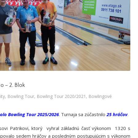
o – 2. Blok
ity
,
Bowling Tour
,
Bowling Tour 2020/2021
,
Bowlingové
kolo Bowling Tour 2025/2026
. Turnaja sa zúčastnilo
25 hráčov
.
usovi Patrikovi, ktorý vyhral základnú časť výkonom 1320 s
tupovalo sedem hráčov a posledným postupujúcim s výkonom