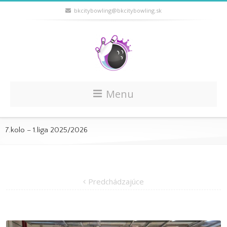
bkcitybowling@bkcitybowling.sk
Menu
7.kolo – 1.liga 2025/2026
Predchádzajúce