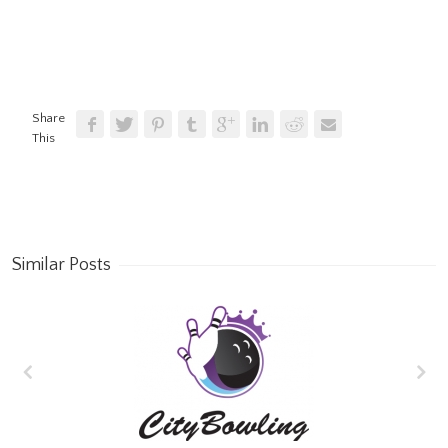
Share
This
Similar Posts
8.kolo – 3.liga