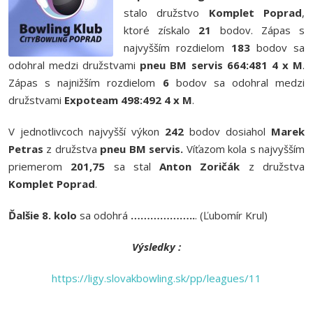
stalo družstvo
Komplet Poprad
,
ktoré získalo
21
bodov. Zápas s
najvyšším rozdielom
183
bodov sa
odohral medzi družstvami
pneu BM servis 664:481 4 x M
.
Zápas s najnižším rozdielom
6
bodov sa odohral medzi
družstvami
Expoteam 498:492 4 x M
.
V jednotlivcoch najvyšší výkon
242
bodov dosiahol
Marek
Petras
z družstva
pneu
BM servis
.
Víťazom kola s najvyšším
priemerom
201,75
sa stal
Anton Zoričák
z družstva
Komplet Poprad
.
Ďalšie 8. kolo
sa odohrá
………………..
. (Ľubomír Krul)
Výsledky :
https://ligy.slovakbowling.sk/pp/leagues/11