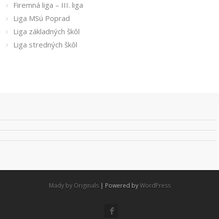
Firemná liga – III. liga
Liga MSú Poprad
Liga základných škôl
Liga stredných škôl
Mady by Originals
| Powered by
WordPress