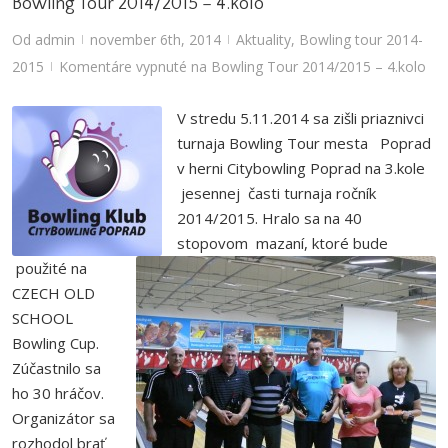
Bowling Tour 2014/2015 – 4.kolo
Od
admin
november 6th, 2014
Aktuality
,
Bowling tour 2014-
|
|
2015
Komentáre vypnuté
na Bowling Tour 2014/2015 – 4.kolo
|
V stredu 5.11.2014 sa zišli priaznivci
turnaja Bowling Tour mesta Poprad
v herni Citybowling Poprad na 3.kole
jesennej časti turnaja ročník
2014/2015. Hralo sa na 40
stopovom mazaní, ktoré bude
použité na
CZECH OLD
SCHOOL
Bowling Cup.
Zúčastnilo sa
ho 30 hráčov.
Organizátor sa
rozhodol brať