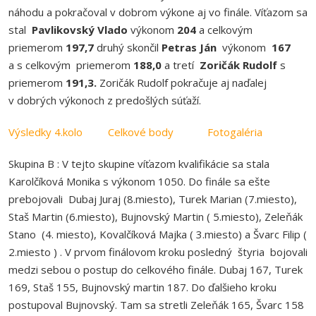
náhodu a pokračoval v dobrom výkone aj vo finále. Víťazom sa
stal
Pavlikovský Vlado
výkonom
204
a celkovým
priemerom
197,7
druhý skončil
Petras Ján
výkonom
167
a s celkovým priemerom
188,0
a tretí
Zoričák Rudolf
s
priemerom
191,3.
Zoričák Rudolf pokračuje aj naďalej
v dobrých výkonoch z predošlých súťaží.
Výsledky 4.kolo
Celkové body
Fotogaléria
Skupina B : V tejto skupine víťazom kvalifikácie sa stala
Karolčíková Monika s výkonom 1050. Do finále sa ešte
prebojovali Dubaj Juraj (8.miesto), Turek Marian (7.miesto),
Staš Martin (6.miesto), Bujnovský Martin ( 5.miesto), Zeleňák
Stano (4. miesto), Kovalčíková Majka ( 3.miesto) a Švarc Filip (
2.miesto ) . V prvom finálovom kroku posledný štyria bojovali
medzi sebou o postup do celkového finále. Dubaj 167, Turek
169, Staš 155, Bujnovský martin 187. Do ďalšieho kroku
postupoval Bujnovský. Tam sa stretli Zeleňák 165, Švarc 158