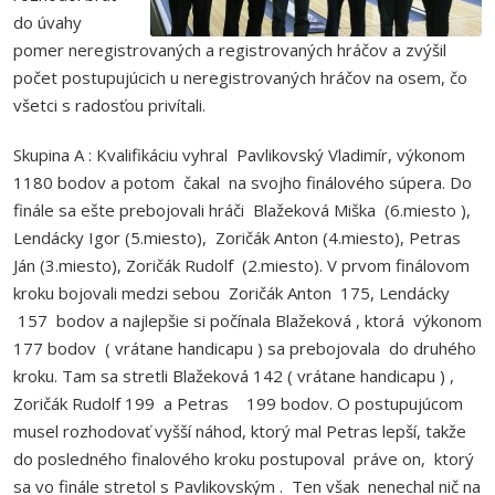
do úvahy
pomer neregistrovaných a registrovaných hráčov a zvýšil
počet postupujúcich u neregistrovaných hráčov na osem, čo
všetci s radosťou privítali.
Skupina A : Kvalifikáciu vyhral Pavlikovský Vladimír, výkonom
1180 bodov a potom čakal na svojho finálového súpera. Do
finále sa ešte prebojovali hráči Blažeková Miška (6.miesto ),
Lendácky Igor (5.miesto), Zoričák Anton (4.miesto), Petras
Ján (3.miesto), Zoričák Rudolf (2.miesto). V prvom finálovom
kroku bojovali medzi sebou Zoričák Anton 175, Lendácky
157 bodov a najlepšie si počínala Blažeková , ktorá výkonom
177 bodov ( vrátane handicapu ) sa prebojovala do druhého
kroku. Tam sa stretli Blažeková 142 ( vrátane handicapu ) ,
Zoričák Rudolf 199 a Petras 199 bodov. O postupujúcom
musel rozhodovať vyšší náhod, ktorý mal Petras lepší, takže
do posledného finalového kroku postupoval práve on, ktorý
sa vo finále stretol s Pavlikovským . Ten však nenechal nič na