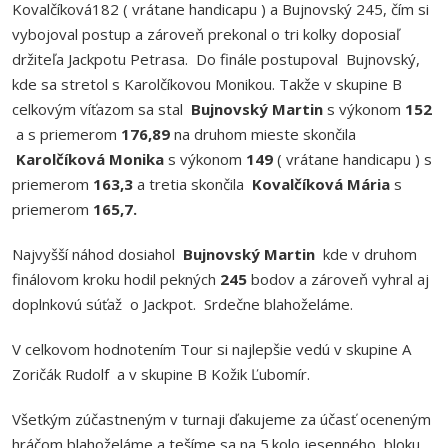
Kovalčíková182 ( vrátane handicapu ) a Bujnovský 245, čím si
vybojoval postup a zároveň prekonal o tri kolky doposiaľ
držiteľa Jackpotu Petrasa. Do finále postupoval Bujnovský,
kde sa stretol s Karolčíkovou Monikou. Takže v skupine B
celkovým víťazom sa stal
Bujnovský Martin
s výkonom
152
a s priemerom
176,89
na druhom mieste skončila
Karolčíková Monika
s výkonom
149
( vrátane handicapu )
s
priemerom
163,3
a tretia skončila
Kovalčíková Mária
s
priemerom
165,7.
Najvyšší náhod dosiahol
Bujnovský Martin
kde v druhom
finálovom kroku hodil pekných
245
bodov a zároveň vyhral aj
doplnkovú súťaž o Jackpot. Srdečne blahoželáme.
V celkovom hodnotením Tour si najlepšie vedú v skupine A
Zoričák Rudolf a v skupine B Kožik Ľubomír.
Všetkým zúčastneným v turnaji ďakujeme za účasť oceneným
hráčom blahoželáme a tešíme sa na 5.kolo jesenného bloku