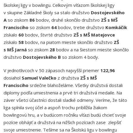
školskej ligy v bowlingu. Celkovým víťazom školskej ligy
v skupine Základné školy sa stalo družstvo
Dostojevského
A
so ziskom
86
bodov, druhé skončilo družstvo
ZŠ s MŠ
Francisciho
so ziskom
64
bodov, tretie družstvo
Komkáčik
získalo
60
bodov, štvrté družstvo
ZŠ s MŠ Matejovce
získalo
58
bodov, na piatom mieste skončilo družstvo
ZŠ
s MŠ Jarná
so ziskom
28
bodov a na šiestom mieste skončilo
družstvo
Dostojevského B
so ziskom 4 body.
V jednotlivcoch v 50 zápasoch najvyšší priemer
122,96
dosiahol
Samuel Valečko
z družstva
ZŠ s MŠ
Francisciho
srdečne blahoželáme. Všetky družstvá dostali
diplomy podľa umiestnenia a prvé tri družstvá medaile. Na
záver všetci účastníci dostali sladké odmeny. Veríme, že táto
liga splnila svoj účel a aspoň trochu priblížila žiakom
bowlingovú hru, a v budúcom ročníku víťazi budú chcieť svoje
pozície obhájiť a družstvá na nižšich pozíciach zase zlepšiť
svoje umiestnenie. Tešíme sa na Školskú ligu v bowlingu