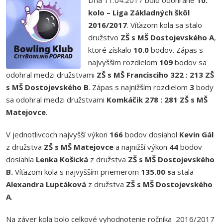
Dňa 11.04.2017 bolo odohrané
10.
kolo – Liga Základných škôl
2016/2017
. Víťazom kola sa stalo
družstvo
ZŠ s MŠ Dostojevského A
,
ktoré získalo
10.0
bodov. Zápas s
najvyšším rozdielom
109
bodov sa
odohral medzi družstvami
ZŠ s MŠ Francisciho 322 : 213 ZŠ
s MŠ Dostojevského B
. Zápas s najnižším rozdielom
3
body
sa odohral medzi družstvami
Komkáčik 278 : 281 ZŠ s MŠ
Matejovce
.
V jednotlivcoch najvyšší výkon
166
bodov dosiahol
Kevin Gál
z družstva
ZŠ s MŠ Matejovce
a najnižší výkon
44
bodov
dosiahla
Lenka Košická
z družstva
ZŠ s MŠ Dostojevského
B.
Víťazom kola s najvyšším priemerom
135.00
s
a stala
Alexandra Luptáková
z družstva
ZŠ s MŠ Dostojevského
A
.
Na záver kola bolo celkové vyhodnotenie ročníka 2016/2017