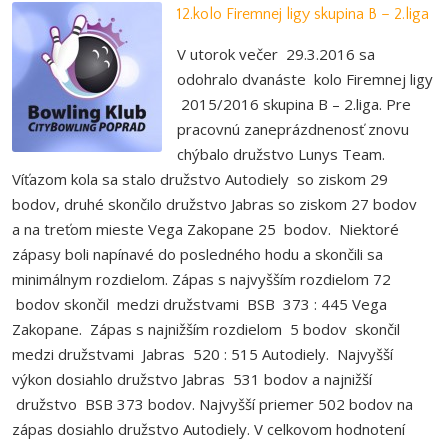
12.kolo Firemnej ligy skupina B – 2.liga
V utorok večer 29.3.2016 sa
odohralo dvanáste kolo Firemnej ligy
2015/2016 skupina B – 2.liga. Pre
pracovnú zaneprázdnenosť znovu
chýbalo družstvo Lunys Team.
Víťazom kola sa stalo družstvo Autodiely so ziskom 29
bodov, druhé skončilo družstvo Jabras so ziskom 27 bodov
a na treťom mieste Vega Zakopane 25 bodov. Niektoré
zápasy boli napínavé do posledného hodu a skončili sa
minimálnym rozdielom. Zápas s najvyšším rozdielom 72
bodov skončil medzi družstvami BSB 373 : 445 Vega
Zakopane. Zápas s najnižším rozdielom 5 bodov skončil
medzi družstvami Jabras 520 : 515 Autodiely. Najvyšší
výkon dosiahlo družstvo Jabras 531 bodov a najnižší
družstvo BSB 373 bodov. Najvyšší priemer 502 bodov na
zápas dosiahlo družstvo Autodiely. V celkovom hodnotení