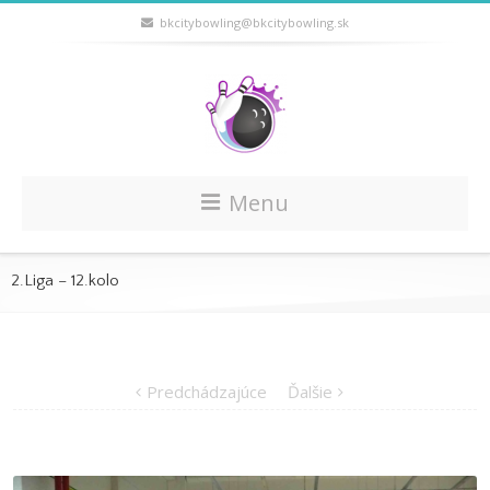
bkcitybowling@bkcitybowling.sk
Menu
2.Liga – 12.kolo
Predchádzajúce
Ďalšie