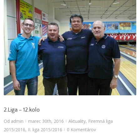
2.Liga – 12.kolo
Od
admin
marec 30th, 2016
Aktuality
,
Firemná liga
|
|
2015/2016
,
II. liga 2015/2016
0 Komentárov
|