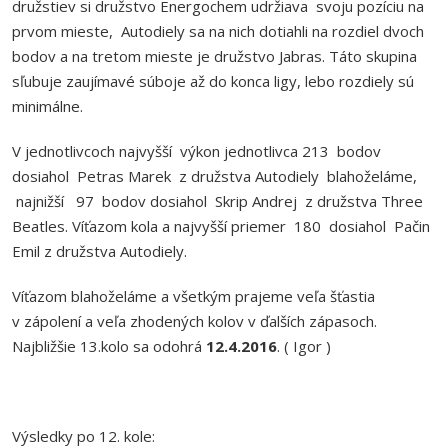
družstiev si družstvo Energochem udržiava svoju pozíciu na
prvom mieste, Autodiely sa na nich dotiahli na rozdiel dvoch
bodov a na tretom mieste je družstvo Jabras. Táto skupina
sľubuje zaujímavé súboje až do konca ligy, lebo rozdiely sú
minimálne.
V jednotlivcoch najvyšší výkon jednotlivca 213 bodov
dosiahol Petras Marek z družstva Autodiely blahoželáme,
najnižší 97 bodov dosiahol Skrip Andrej z družstva Three
Beatles. Víťazom kola a najvyšší priemer 180 dosiahol Pačin
Emil z družstva Autodiely.
Víťazom blahoželáme a všetkým prajeme veľa šťastia
v zápolení a veľa zhodených kolov v ďalších zápasoch.
Najbližšie 13.kolo sa odohrá
12.4.2016
. ( Igor )
Výsledky po 12. kole: