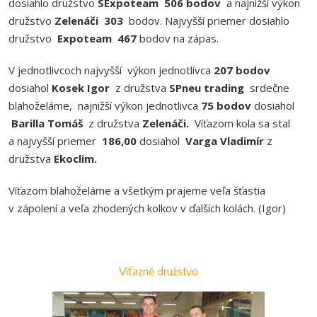
dosiahlo družstvo
SExpoteam 506 bodov
a najnižší výkon
družstvo
Zelenáči 303
bodov.
Najvyšší priemer dosiahlo
družstvo
Expoteam 467
bodov na zápas.
V jednotlivcoch najvyšší výkon jednotlivca
207 bodov
dosiahol
Kosek Igor
z družstva
SPneu trading
srdečne
blahoželáme, najnižší výkon jednotlivca
75 bodov
dosiahol
Barilla Tomáš
z družstva
Zelenáči.
Víťazom kola sa stal
a najvyšší priemer
186,00
dosiahol
Varga Vladimír
z
družstva
Ekoclim.
Víťazom blahoželáme a všetkým prajeme veľa šťastia
v zápolení a veľa zhodených kolkov v ďalších kolách. (Igor)
Víťazné družstvo