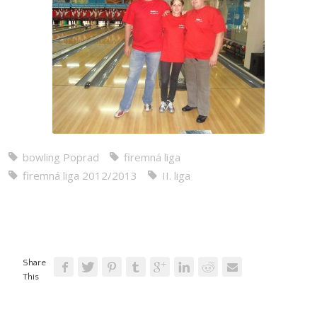
bowling Poprad
firemná liga
firemná liga 2012/2013
II. liga
Share
This