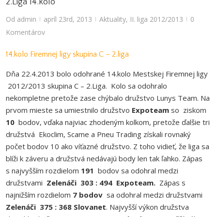
2.Liga 14.kolo
Od
admin
apríl 23rd, 2013
Aktuality
,
II. liga 2012/2013
0
|
|
|
Komentárov
14.kolo Firemnej ligy skupina C – 2.liga
Dňa 22.4.2013 bolo odohrané 14.kolo Mestskej Firemnej ligy
2012/2013 skupina C – 2.Liga. Kolo sa odohralo
nekompletne pretože zase chýbalo družstvo Lunys Team. Na
prvom mieste sa umiestnilo družstvo
Expoteam
so ziskom
10
bodov, vďaka najviac zhodeným kolkom, pretože ďalšie tri
družstvá Ekoclim, Scame a Pneu Trading získali rovnaký
počet bodov 10 ako víťazné družstvo. Z toho vidieť, že liga sa
blíži k záveru a družstvá nedávajú body len tak ľahko. Zápas
s najvyšším rozdielom
191
bodov sa odohral medzi
družstvami
Zelenáči 303 : 494 Expoteam.
Zápas s
najnižším rozdielom
7 bodov
sa odohral medzi družstvami
Zelenáči 375 : 368 Slovanet
. Najvyšší výkon družstva