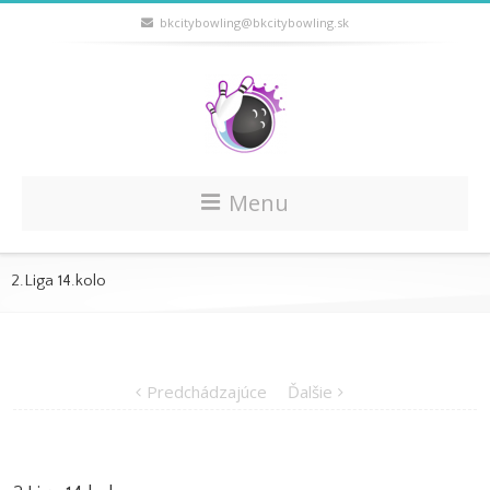
bkcitybowling@bkcitybowling.sk
Menu
2.Liga 14.kolo
Predchádzajúce
Ďalšie