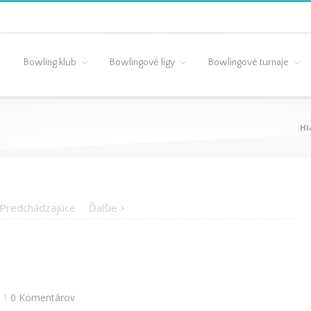
Bowling klub
Bowlingové ligy
Bowlingové turnaje
Hl
Predchádzajúce
Ďalšie
0 Komentárov
|