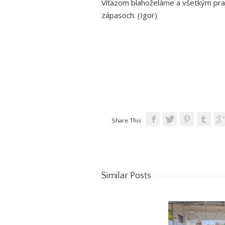
Víťazom blahoželáme a všetkým praje
zápasoch. (Igor)
Share This
Similar Posts