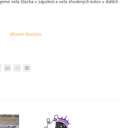
me veľa šťastia v zápolení a veľa zhodených kolov v ďalších
Víťazné družstvo