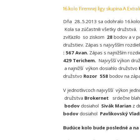
16.kolo Firemnej ligy skupina A Extral
Dňa 28..5.2013 sa odohralo 16.kolo
Kola sa zúčastnili všetky družstvá
zvíťazilo so ziskom
28
bodov a v po
družstiev. Zápas s najvyšším rozdi
: 567 Avan.
Zápas s najnižším rozd
429 Terichem.
Najvyšší výkon dru
a najnižší výkon dosiahlo družstvo
družstvo
Rozor
558
bodov na zápa
V jednotlivcoch najvyšší výkon jedn
družstva
Brokernet
srdečne blah
bodov
dosiahol
Sivák Marian
z d
bodov
dosiahol
Pavlikovský Vlad
Budúce kolo bude posledné a na 