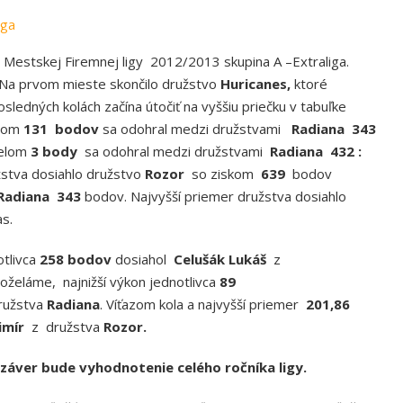
iga
 Mestskej Firemnej ligy 2012/2013 skupina A –Extraliga.
. Na prvom mieste skončilo družstvo
Huricanes,
ktoré
sledných kolách začína útočiť na vyššiu priečku v tabuľke
elom
131 bodov
sa odohral medzi družstvami
Radiana 343
ielom
3 body
sa odohral medzi družstvami
Radiana 432 :
žstva dosiahlo družstvo
Rozor
so ziskom
639
bodov
Radiana 343
bodov. Najvyšší priemer družstva dosiahlo
s.
otlivca
258 bodov
dosiahol
Celušák Lukáš
z
oželáme, najnižší výkon jednotlivca
89
ružstva
Radiana
. Víťazom kola a najvyšší priemer
201,86
imír
z družstva
Rozor.
záver bude vyhodnotenie celého ročníka ligy.