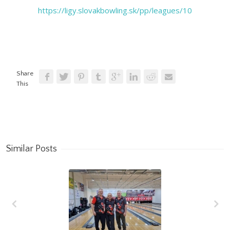
https://ligy.slovakbowling.sk/pp/leagues/10
Share
This
Similar Posts