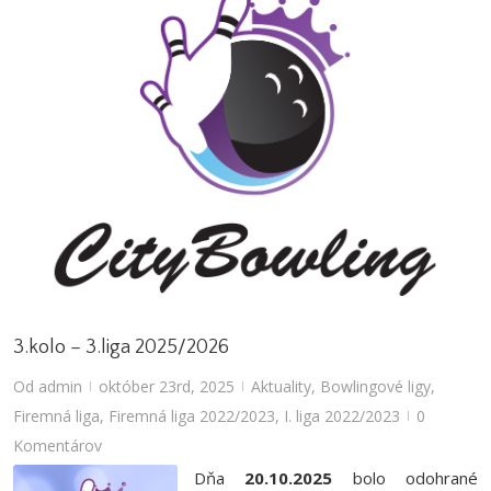
3.kolo – 3.liga 2025/2026
Od
admin
október 23rd, 2025
Aktuality
,
Bowlingové ligy
,
|
|
Firemná liga
,
Firemná liga 2022/2023
,
I. liga 2022/2023
0
|
Komentárov
Dňa
20.10.2025
bolo odohrané