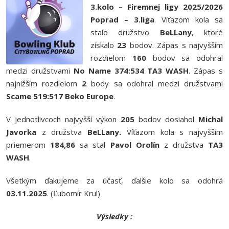
3.kolo – Firemnej ligy 2025/2026
Poprad – 3.liga
. Víťazom kola sa
stalo družstvo
BeLLany
, ktoré
získalo
23
bodov. Zápas s najvyšším
rozdielom
160
bodov sa odohral
medzi družstvami
No Name 374:534 TA3 WASH
. Zápas s
najnižším rozdielom
2
body sa odohral medzi družstvami
Scame 519:517 Beko Europe
.
V jednotlivcoch najvyšší výkon
205
bodov dosiahol
Michal
Javorka
z družstva
BeLLany
.
Víťazom kola s najvyšším
priemerom
184,86
sa stal
Pavol Orolín
z družstva
TA3
WASH
.
Všetkým ďakujeme za účasť, ďalšie kolo sa odohrá
03.11.2025
. (Ľubomír Krul)
Výsledky :