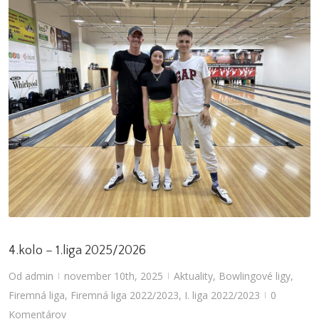
4.kolo – 1.liga 2025/2026
Od
admin
november 10th, 2025
Aktuality
,
Bowlingové ligy
,
|
|
Firemná liga
,
Firemná liga 2022/2023
,
I. liga 2022/2023
0
|
Komentárov