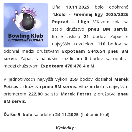
Dňa
10.11.2025
bolo odohrané
4.kolo – Firemnej ligy 2025/2026
Poprad – 1.liga
. Víťazom kola sa
stalo družstvo
pneu BM servis
,
ktoré získalo
21
bodov. Zápas s
najvyšším rozdielom
110
bodov sa
odohral medzi družstvami
Expoteam 544:654 pneu BM
servis
. Zápas s najnižším rozdielom
0
bodov sa odohral
medzi družstvami
Expoteam 478:478 4 x M
.
V jednotlivcoch najvyšší výkon
259
bodov dosiahol
Marek
Petras
z družstva
pneu
BM servis
.
Víťazom kola s najvyšším
priemerom
222,80
sa stal
Marek Petras
z družstva
pneu
BM servis
.
Ďalšie 5. kolo
sa odohrá
24.11.2025
. (Ľubomír Krul)
Výsledky :