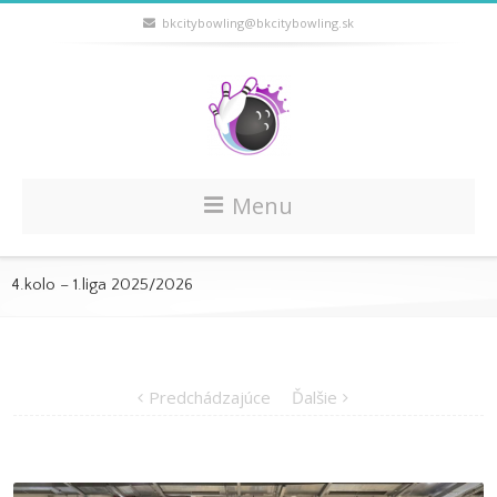
bkcitybowling@bkcitybowling.sk
Menu
4.kolo – 1.liga 2025/2026
Predchádzajúce
Ďalšie