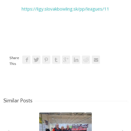
https://ligy.slovakbowling.sk/pp/leagues/11
Share
This
Similar Posts