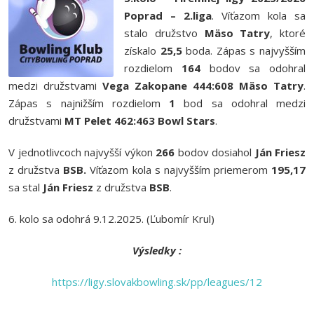
Poprad – 2.liga
. Víťazom kola sa
stalo družstvo
Mäso Tatry
, ktoré
získalo
25,5
boda. Zápas s najvyšším
rozdielom
164
bodov sa odohral
medzi družstvami
Vega Zakopane 444:608 Mäso Tatry
.
Zápas s najnižším rozdielom
1
bod sa odohral medzi
družstvami
MT Pelet 462:463 Bowl Stars
.
V jednotlivcoch najvyšší výkon
266
bodov dosiahol
Ján Friesz
z družstva
BSB
.
Víťazom kola s najvyšším priemerom
195,17
sa stal
Ján Friesz
z družstva
BSB
.
6. kolo sa odohrá 9.12.2025. (Ľubomír Krul)
Výsledky :
https://ligy.slovakbowling.sk/pp/leagues/12