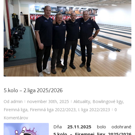
5.kolo – 2.liga 2025/2026
Od
admin
november 30th, 2025
Aktuality
,
Bowlingové ligy
,
|
|
Firemná liga
,
Firemná liga 2022/2023
,
I. liga 2022/2023
0
|
Komentárov
Dňa
25.11.2025
bolo odohrané
5.kolo – Firemnej ligy 2025/2026