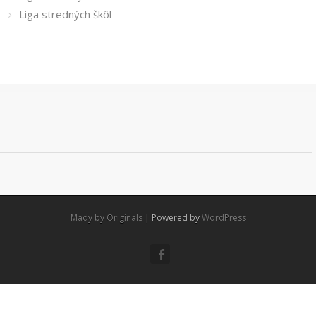
Liga stredných škôl
Mady by Originals
| Powered by
WordPress