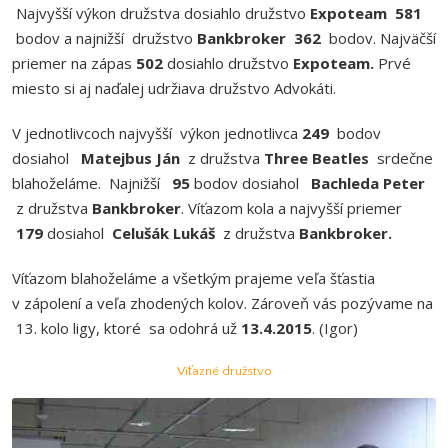
Najvyšší výkon družstva dosiahlo družstvo
Expoteam 581
bodov a najnižší družstvo
Bankbroker 362
bodov. Najväčší
priemer na zápas
502
dosiahlo družstvo
Expoteam.
Prvé
miesto si aj naďalej udržiava družstvo Advokáti.
V jednotlivcoch najvyšší výkon jednotlivca
249
bodov
dosiahol
Matejbus Ján
z družstva
Three Beatles
srdečne
blahoželáme. Najnižší
95
bodov dosiahol
Bachleda Peter
z družstva
Bankbroker
. Víťazom kola a najvyšší priemer
179
dosiahol
Celušák Lukáš
z družstva
Bankbroker.
Víťazom blahoželáme a všetkým prajeme veľa šťastia
v zápolení a veľa zhodených kolov. Zároveň vás pozývame na
13. kolo ligy, ktoré sa odohrá už
13.4.2015
. (Igor)
Víťazné družstvo