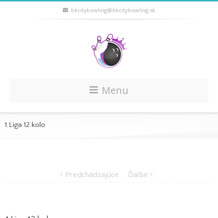
bkcitybowling@bkcitybowling.sk
Menu
1.Liga 12.kolo
Predchádzajúce
Ďalšie