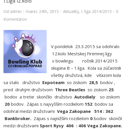
1.Liga 12.kolo
Od
admin
marec 24th, 2015
Aktuality
,
I. liga 2014/2015
0
|
|
|
Komentárov
V pondelok 23.3.2015 sa odohralo
12.kolo Mestskej Firemnej ligy
v bowlingu ročník 2014/2015
skupina B – 1.liga. Kola sa zúčastnili
všetky družstvá, kde víťazom kola
sa stalo družstvo
Expoteam
so ziskom
28,5
bodov ,
pred druhým družstvom
Three Beatles
so ziskom
25
bodov a tretie skončilo družstvo
Autodiely
so ziskom
20
bodov. Zápas s najvyšším rozdielom
152
bodov sa
odohral medzi družstvami
Vega Zakopane 514 : 362
Bankbroker.
Zápas s najnižším rozdielom
0
bodov
skončil
medzi družstvami
Sport Rysy 406 : 406 Vega Zakopane.